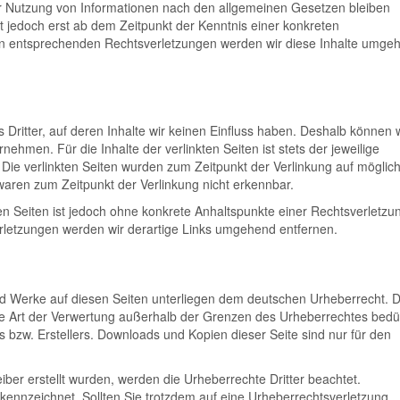
er Nutzung von Informationen nach den allgemeinen Gesetzen bleiben
st jedoch erst ab dem Zeitpunkt der Kenntnis einer konkreten
on entsprechenden Rechtsverletzungen werden wir diese Inhalte umge
Dritter, auf deren Inhalte wir keinen Einfluss haben. Deshalb können 
ehmen. Für die Inhalte der verlinkten Seiten ist stets der jeweilige
. Die verlinkten Seiten wurden zum Zeitpunkt der Verlinkung auf möglic
waren zum Zeitpunkt der Verlinkung nicht erkennbar.
ten Seiten ist jedoch ohne konkrete Anhaltspunkte einer Rechtsverletzu
rletzungen werden wir derartige Links umgehend entfernen.
 und Werke auf diesen Seiten unterliegen dem deutschen Urheberrecht. D
jede Art der Verwertung außerhalb der Grenzen des Urheberrechtes bedü
s bzw. Erstellers. Downloads und Kopien dieser Seite sind nur für den
eiber erstellt wurden, werden die Urheberrechte Dritter beachtet.
ekennzeichnet. Sollten Sie trotzdem auf eine Urheberrechtsverletzung