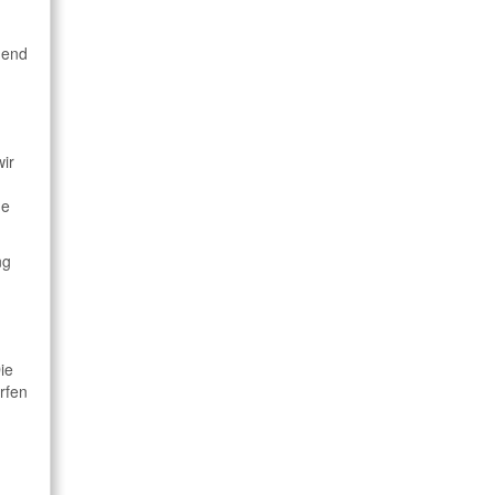
hend
wir
he
ng
ie
rfen