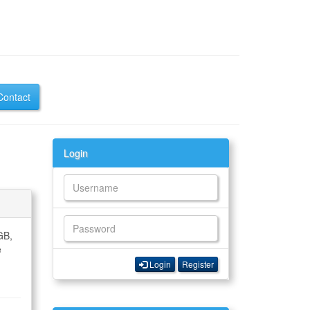
Contact
Login
GB,
e
Login
Register