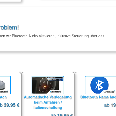
roblem!
 wir Bluetooth Audio aktivieren, inklusive Steuerung über das
atch
Automatische Verriegelung
Bluetooth Name än
beim Anfahren /
ab
ab
39.95 €
19
Italienschaltung
ab
19.95 €